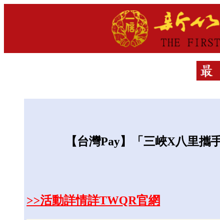
【台灣Pay】「三峽X八里攜手趴趴走
>>活動詳情詳TWQR官網